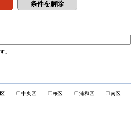
ます。
区
中央区
桜区
浦和区
南区