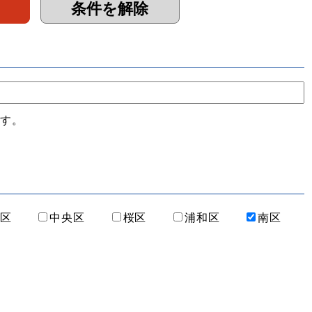
ます。
区
中央区
桜区
浦和区
南区