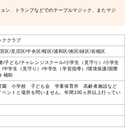
ジョン、トランプなどでのテーブルマジック、またマジ
ッククラブ
大宮区/見沼区/中央区/桜区/浦和区/南区/緑区/岩槻区
者/子ども/チャレンジスクール/小学生（見守り）/小学生
/中学生（見守り）/中学生（学習指導）/環境保護/国際
ト補助
育園 小学校 子ども会 学童保育所 高齢者施設など
イベントと場所を問いません。年間100ヵ所以上行ってい