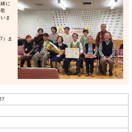
一緒に
と歌
ていま
7）ま
27