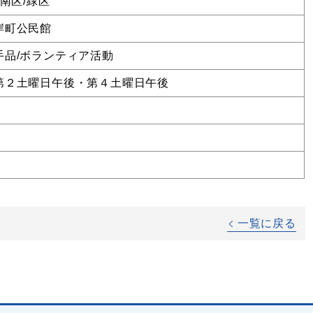
/南区/緑区
岸町公民館
手品/ボランティア活動
第２土曜日午後・第４土曜日午後
一覧に戻る