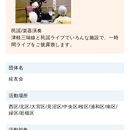
民謡/楽器演奏
津軽三味線と民謡ライブでいろんな施設で、一時
間ライブをご披露致します。
団体名
絃友会
活動場所
西区/北区/大宮区/見沼区/中央区/桜区/浦和区/南区/
緑区/岩槻区
活動対象