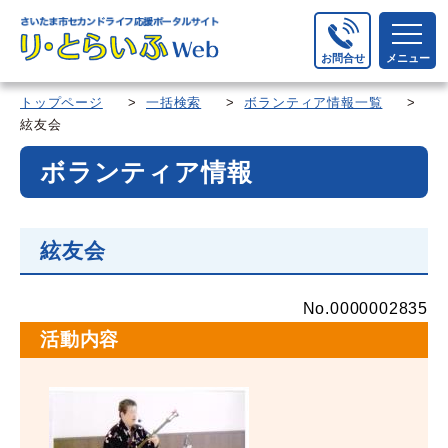
お問合せ
メニュー
トップページ
>
一括検索
>
ボランティア情報一覧
>
絃友会
ボランティア情報
絃友会
No.0000002835
活動内容