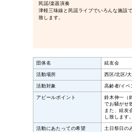
民謡/楽器演奏
津軽三味線と民謡ライブでいろんな施設
致します。
団体名
絃友会
活動場所
西区/北区/
活動対象
高齢者/イベ
アピールポイント
鈴木伸一（
でお騒がせ
また、絃友
し致します
活動にあたっての希望
土日祭日の