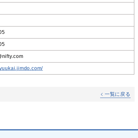
05
05
@nifty.com
nyuukai.jimdo.com/
一覧に戻る