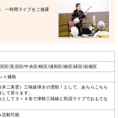
で、一時間ライブをご披露
大宮区/見沼区/中央区/桜区/浦和区/南区/緑区/岩槻区
ント補助
鈴木二美雲）三味線弾きの雲助！として、あちらこちら
致して居ります。
会として３～４名で津軽三味線と民謡ライブでおもてな
。
み活動可能