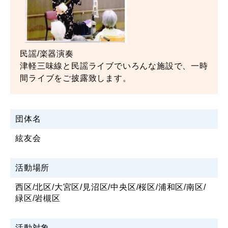
民謡/楽器演奏
津軽三味線と民謡ライブでいろんな施設で、一時
間ライブをご披露致します。
団体名
絃友会
活動場所
西区/北区/大宮区/見沼区/中央区/桜区/浦和区/南区/
緑区/岩槻区
活動対象