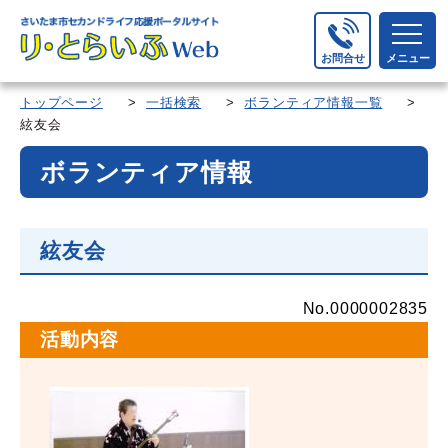
お問合せ
メニュー
トップページ
>
一括検索
>
ボランティア情報一覧
>
絃友会
ボランティア情報
絃友会
No.0000002835
活動内容