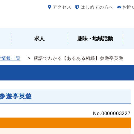
アクセス
はじめての方へ
お問
求人
趣味・地域活動
ア情報一覧
> 落語でわかる【あるある相続】参遊亭英遊
参遊亭英遊
No.0000003227