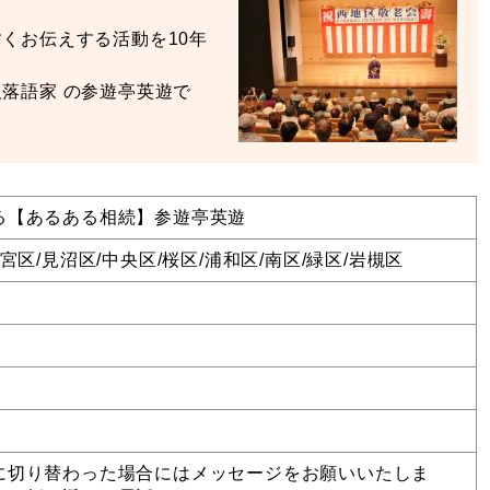
くお伝えする活動を10年
落語家 の参遊亭英遊で
る【あるある相続】参遊亭英遊
大宮区/見沼区/中央区/桜区/浦和区/南区/緑区/岩槻区
に切り替わった場合にはメッセージをお願いいたしま