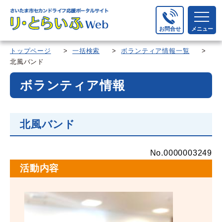
お問合せ
メニュー
トップページ
>
一括検索
>
ボランティア情報一覧
>
北風バンド
ボランティア情報
北風バンド
No.0000003249
活動内容