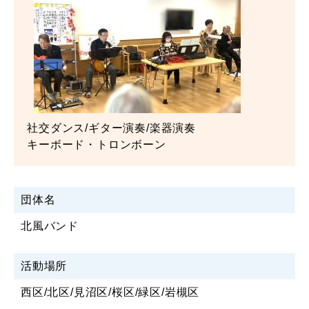
社交ダンス/ギター演奏/楽器演奏
キーボード・トロンボーン
団体名
北風バンド
活動場所
西区/北区/見沼区/桜区/緑区/岩槻区