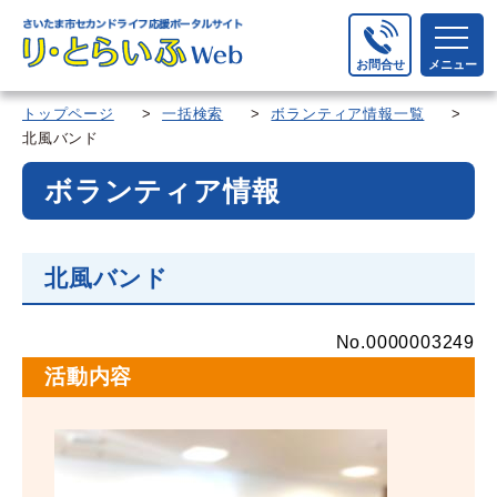
お問合せ
メニュー
トップページ
>
一括検索
>
ボランティア情報一覧
>
北風バンド
ボランティア情報
北風バンド
No.0000003249
活動内容