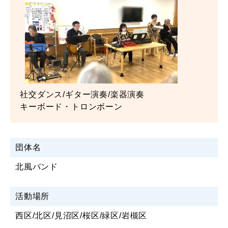
社交ダンス/ギター演奏/楽器演奏
キーボード・トロンボーン
団体名
北風バンド
活動場所
西区/北区/見沼区/桜区/緑区/岩槻区