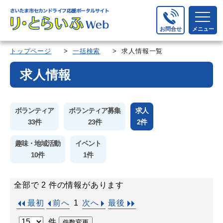
お問合せ
メニュー
トップページ
>
一括検索
> 求人情報一覧
求人情報
ボランティア
ボランティア募集
求人
33件
23件
2件
趣味・地域活動
イベント
10件
1件
全部で 2 件の情報があります
1
最初
前へ
次へ
最後
件
件数変更