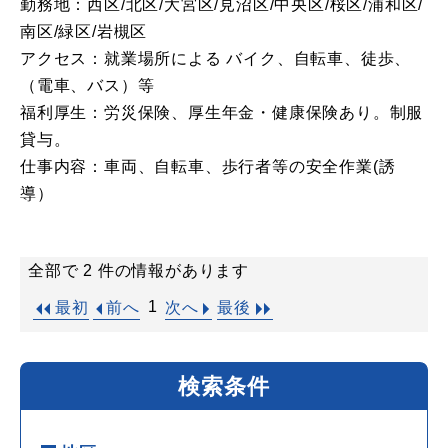
勤務地：西区/北区/大宮区/見沼区/中央区/桜区/浦和区/
南区/緑区/岩槻区
アクセス：就業場所による バイク、自転車、徒歩、
（電車、バス）等
福利厚生：労災保険、厚生年金・健康保険あり。制服
貸与。
仕事内容：車両、自転車、歩行者等の安全作業(誘
導）
全部で 2 件の情報があります
1
最初
前へ
次へ
最後
検索条件