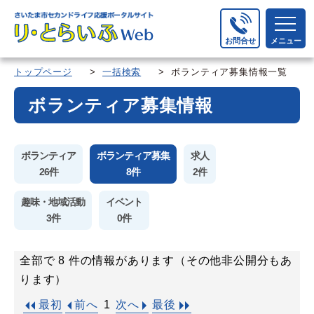
お問合せ
メニュー
トップページ
>
一括検索
> ボランティア募集情報一覧
ボランティア募集情報
ボランティア
ボランティア募集
求人
26件
8件
2件
趣味・地域活動
イベント
3件
0件
全部で 8 件の情報があります（その他非公開分もあ
ります）
1
最初
前へ
次へ
最後