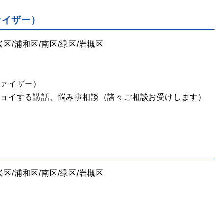
ァイザー）
桜区/浦和区/南区/緑区/岩槻区
ァイザー）
ジョイする講話、悩み事相談（諸々ご相談お受けします）
桜区/浦和区/南区/緑区/岩槻区