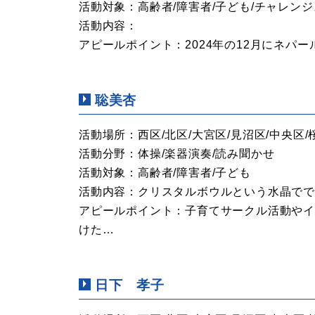
活動対象：高齢者/障害者/子ども/チャレン
活動内容：
アピールポイント：2024年の12月にネパ
聡美杏
活動場所：西区/北区/大宮区/見沼区/中央区/
活動分野：体操/楽器演奏/読み聞かせ
活動対象：高齢者/障害者/子ども
活動内容：クリスタルボウルという水晶でで
アピールポイント：子育てサークル活動や
けた…
日下 孝子