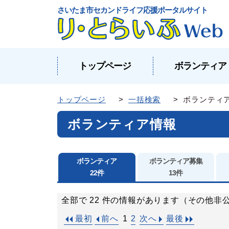
さいたま市セカンドライフ応援ポータルサイト
トップページ
ボランティア
トップページ
>
一括検索
> ボランティ
ボランティア情報
ボランティア
ボランティア募集
22件
13件
全部で 22 件の情報があります（その他非
1
2
最初
前へ
次へ
最後