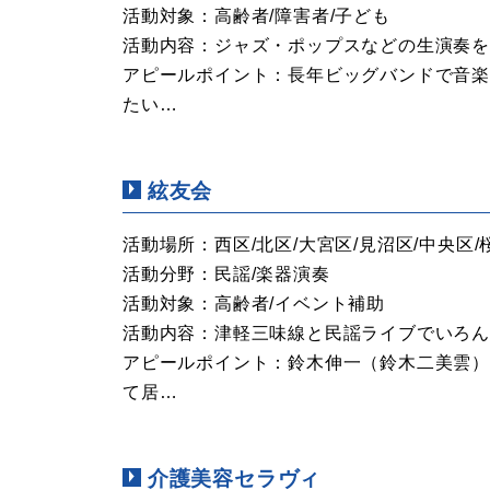
活動対象：高齢者/障害者/子ども
活動内容：ジャズ・ポップスなどの生演奏を
アピールポイント：長年ビッグバンドで音
たい…
絃友会
活動場所：西区/北区/大宮区/見沼区/中央区/
活動分野：民謡/楽器演奏
活動対象：高齢者/イベント補助
活動内容：津軽三味線と民謡ライブでいろ
アピールポイント：鈴木伸一（鈴木二美雲
て居…
介護美容セラヴィ