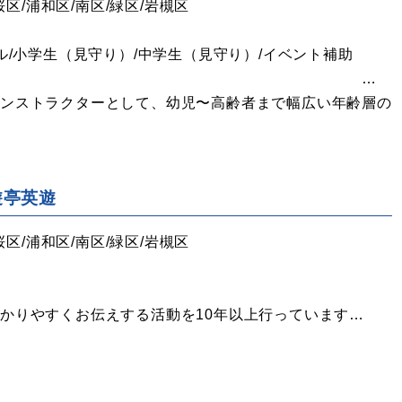
桜区/浦和区/南区/緑区/岩槻区
ル/小学生（見守り）/中学生（見守り）/イベント補助
パステルアート …
インストラクターとして、幼児〜高齢者まで幅広い年齢層の
遊亭英遊
桜区/浦和区/南区/緑区/岩槻区
かりやすくお伝えする活動を10年以上行っています…