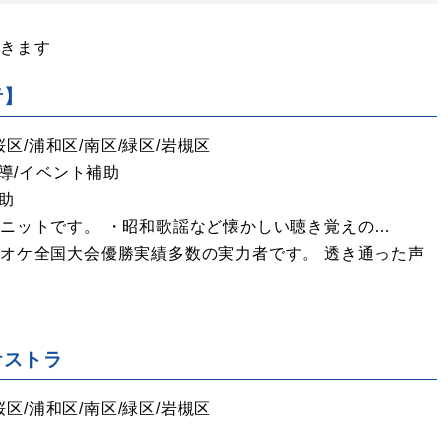
開きます
音】
桜区/浦和区/南区/緑区/岩槻区
導/イベント補助
助
ニットです。 ・昭和歌謡など懐かしい聴き覚えの…
オケ全国大会優勝実績多数の実力者です。 透き通った声
ケストラ
桜区/浦和区/南区/緑区/岩槻区